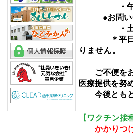
・午後は
●お問い合
・土曜日 8
＊平日の診
りません。
ご不便をおか
医療提供を努
今後ともどう
【ワクチン接種
かかりつ